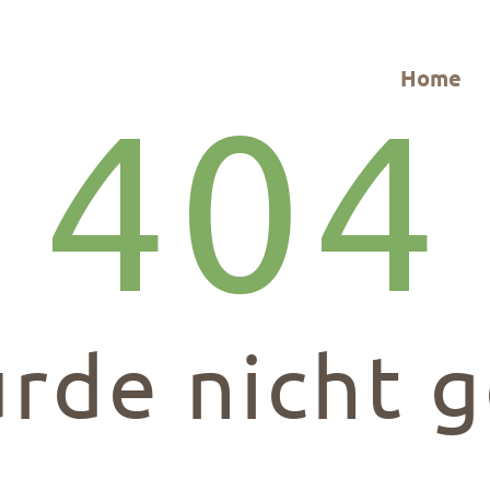
G
rei
Zitzelsberger
Home
404
9
urde nicht 