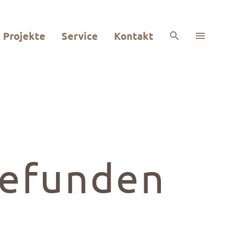
ewerbestraße Linden 3
Projekte
Service
Kontakt
4244 Geiersthal
Tel.: 09923 3247
gefunden