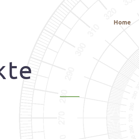
G
rei
Zitzelsberger
Home
9
kte