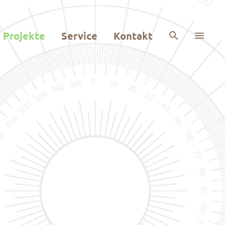
ewerbestraße Linden 3
Projekte
Service
Kontakt
4244 Geiersthal
Tel.: 09923 3247